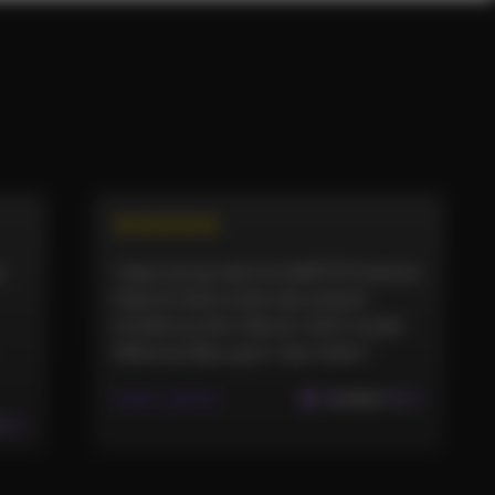
★★★★★
“Saya sering main di SUMTOTO karena
“
Deposit Dana instan dan putaran
t
terbaiknya bikin Maxwin lebih mudah.
D
Mahjong Ways gacor tiap malam.”
t
g
Andra, Jakarta
Member Setia
R