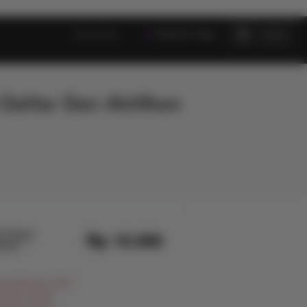
Pasaran Togel
Permainan
Login
🇭🇰 Togel Hongkong (HK)
🇸🇬 Togel Singapore (SGP)
🇦🇺 Togel Sydney (SDY)
Daftar Dan Aktifkan
🇲🇴 Togel Macau
h Paket
Rp
10.000
ber
10.000
mber Reguler
Aktif
Rp
nus Welcome 100%
mati semua pasaran togel resmi (HK, SGP,
lingan Terbaik