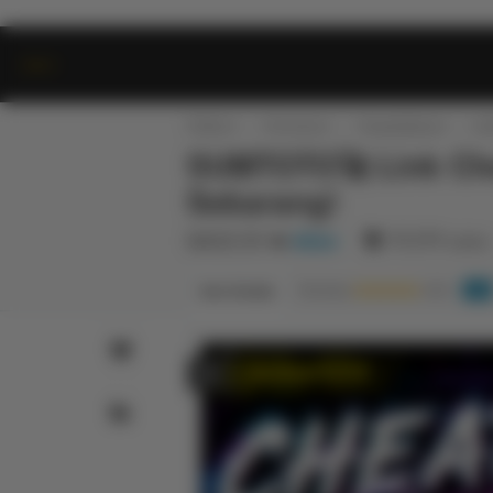
Platform
Permainan
Terspektakuler
SU
SUMTOTO🚀 Link Chea
Sekarang!
MADE BY 👑
Aktor
77,777
sales
4.83
Reviews
4.83
Item Details
1.5K
stars