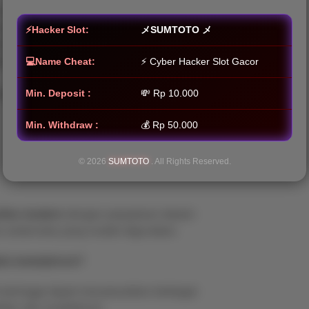
modern, elegan, dan bernuansa futuristik.
ahaya, dan elemen digital yang atraktif.
⚡Hacker Slot:
メSUMTOTO メ
n tampilan pada berbagai ukuran layar.
i menu dan informasi dapat diakses dengan
💻Name Cheat:
⚡ Cyber Hacker Slot Gacor
erikan pengalaman akses yang lebih nyaman.
Min. Deposit :
💸 Rp 10.000
Min. Withdraw :
💰 Rp 50.000
© 2026
SUMTOTO
. All Rights Reserved.
nline modern
dengan perpaduan desain
, dan antarmuka yang mudah digunakan.
lui smartphone?
if sehingga dapat menyesuaikan berbagai
ablet, dan smartphone.