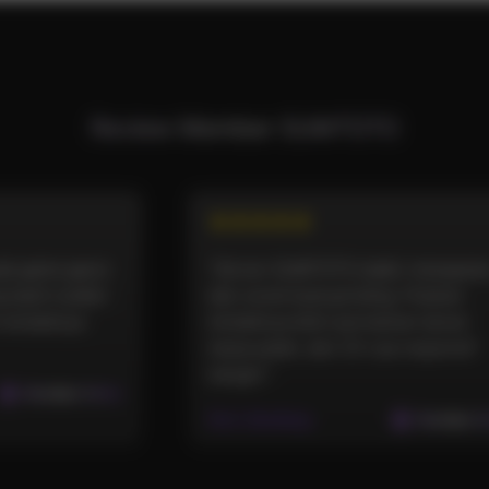
Review Member SUMTOTO
★★★★★
ame gacor.
“Server SUMTOTO stabil, transparan,
sih scatter
dan cocok buat grinding. Putaran
rbaiknya
terbaiknya bikin permainan lancar
tanpa patah, dan CS-nya responsif
banget.”
Member Setia
Devi, Bandung
Member Setia