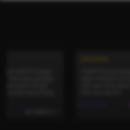
★★★★★
 dan SUMTOTO sangat
“SUMTOTO punya banyak g
t Dana cepat, gameplay
Gates of Olympus sering ka
aran terbaik Starlight
hitam dan ritme putaran te
sung bikin saya menang
bikin cuan tiap hari.”
Bahri, Medan
g
Member Setia