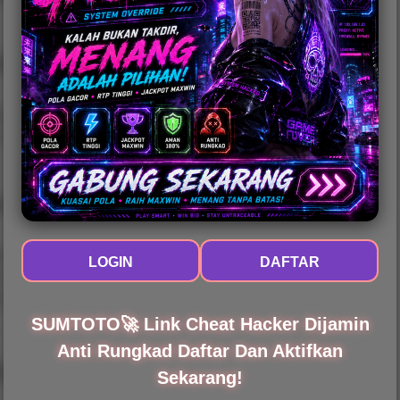
Menarik
 halus, dan berbagai elemen visual memberikan
 Setiap detail dirancang untuk memperkuat
if
mbuat navigasi terasa ringan dan responsif.
LOGIN
DAFTAR
melalui berbagai perangkat, mulai dari laptop
one.
SUMTOTO🚀 Link Cheat Hacker Dijamin
Anti Rungkad Daftar Dan Aktifkan
lot Online
Sekarang!