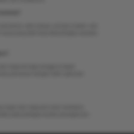
 berbeda?
permainan, efek cahaya, animasi modern, dan
r visual yang lebih khas dibandingkan tampilan
kan?
a dan responsif agar pengguna dapat
masi permainan dengan lebih cepat dan
ng ringan dan responsif untuk membantu
bil pada berbagai kondisi perangkat dan