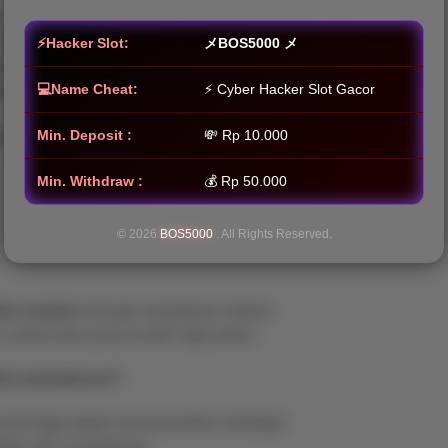
modern, elegan, dan bernuansa futuristik.
ahaya, dan elemen digital yang atraktif.
⚡Hacker Slot:
メBOS5000 メ
n tampilan pada berbagai ukuran layar.
i menu dan informasi dapat diakses dengan
💻Name Cheat:
⚡ Cyber Hacker Slot Gacor
erikan pengalaman akses yang lebih nyaman.
Min. Deposit :
💸 Rp 10.000
Min. Withdraw :
💰 Rp 50.000
© 2026
BOS5000
. All Rights Reserved.
line modern
dengan perpaduan desain
, dan antarmuka yang mudah digunakan.
lui smartphone?
if sehingga dapat menyesuaikan berbagai
ablet, dan smartphone.