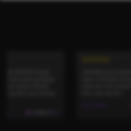
★★★★★
n BOS5000 sangat
“BOS5000 punya banyak game
ana cepat, gameplay
Gates of Olympus sering kasih
n terbaik Starlight
hitam dan ritme putaran terba
g bikin saya menang
bikin cuan tiap hari.”
Bahri, Medan
Me
Member Setia