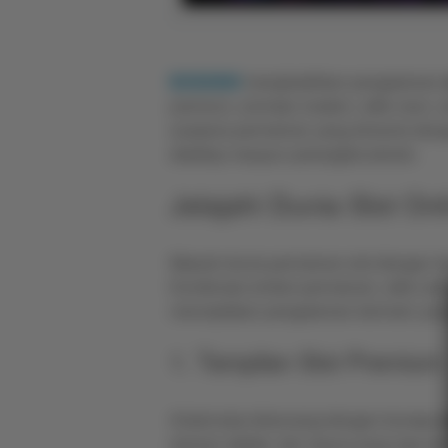
BOS5000
menghadirkan pengalaman
premium, animasi modern, efek neon, da
suasana permainan yang dinamis denga
desktop maupun perangkat seluler.
Jelajahi Dunia Slot On
Masuki dunia permainan slot dengan des
Kombinasi simbol permainan, efek caha
menciptakan pengalaman bermain yan
1. Tampilan Slot Premium
Antarmuka dirancang dengan konsep
elemen digital, dan layout yang rapi 