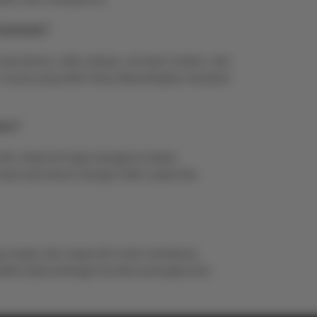
 berbeda?
permainan, efek cahaya, animasi modern, dan
r visual yang lebih khas dibandingkan tampilan
kan?
a dan responsif agar pengguna dapat
masi permainan dengan lebih cepat dan
ng ringan dan responsif untuk membantu
bil pada berbagai kondisi perangkat dan