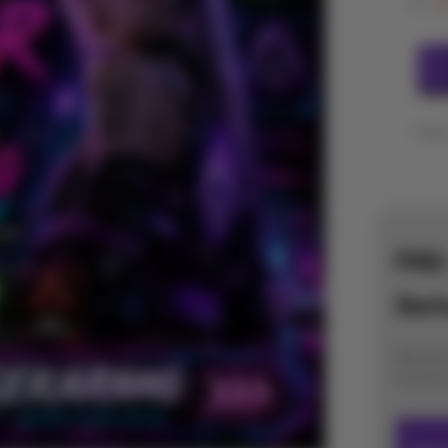
Liv
SD
men
Me
Dap
Harga
pwh
BO
FAQ
Seri
Klik pe
menutup