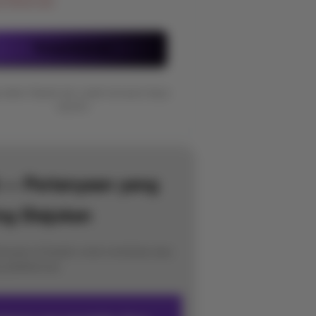
e Chat 24 Jam
Y, Macau) dengan bonus harian dan cashback
arik.
Terspektakuler
100.000
mber VIP
Pilih
Rp
atkan layanan prioritas, bonus mingguan,
 dalam Rupiah dan sudah termasuk biaya
iteiksi eksklusif, dan support khusus dari tim
layanan
S5000 .
 — Pertanyaan yang
ng Diajukan
rtanyaan di bawah untuk membuka atau
 jawabannya.