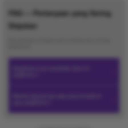
dengan
FAQ — Pertanyaan yang Sering
bonus
harian
Diajukan
dan
cashback
menarik.
Klik pertanyaan di bawah untuk membuka atau menutup
jawabannya.
Member
Pilih
VIP
100.000
Rp
Bagaimana cara mendaftar Akun di
>
SUMTOTO ?
Dapatkan
layanan
prioritas,
bonus
Klik tombol
Daftar
di bagian atas halaman, isi formulir
Metode deposit apa saja yang tersedia di
>
mingguan,
pendaftaran dengan data yang valid, sertakan email dan
situs SUMTOTO ?
pwhiteiksi
nomor hp yang masih aktif untuk verifikasi.
eksklusif,
dan
SUMTOTO mendukung transfer bank lokal, e-wallet,
support
Qris populer, dan beberapa metode lain yang bisa kamu