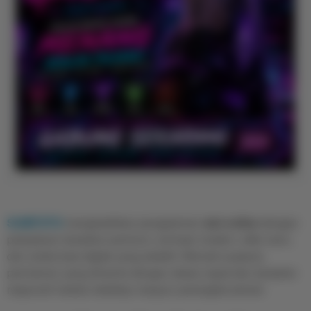
SUMTOTO
menghadirkan pengalaman
slot online
dengan
perpaduan tampilan premium, animasi modern, efek neon,
dan antarmuka digital yang atraktif. Nikmati suasana
permainan yang dinamis dengan akses cepat dan tampilan
responsif melalui desktop maupun perangkat seluler.