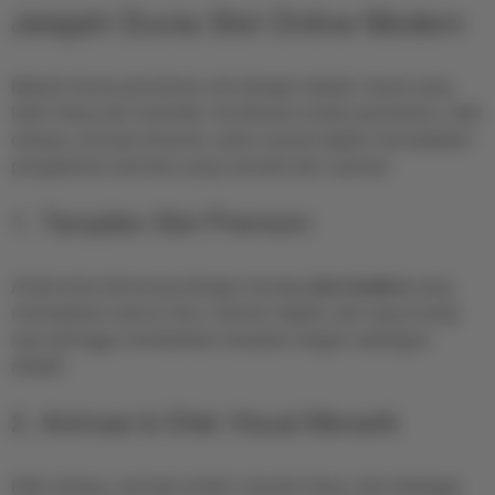
Jelajahi Dunia Slot Online Modern
Masuki dunia permainan slot dengan desain visual yang
lebih hidup dan futuristik. Kombinasi simbol permainan, efek
cahaya, animasi dinamis, serta nuansa digital menciptakan
pengalaman bermain yang menarik dan nyaman.
1. Tampilan Slot Premium
Antarmuka dirancang dengan konsep
slot modern
yang
memadukan warna neon, elemen digital, dan layout yang
rapi sehingga memberikan tampilan elegan sekaligus
atraktif.
2. Animasi & Efek Visual Menarik
Efek cahaya, animasi simbol, transisi halus, dan berbagai